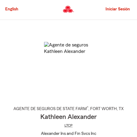
Pasar
al
English
Iniciar Sesión
contenido
principal
Comienzo
del
contenido
principal
®
AGENTE DE SEGUROS DE STATE FARM
,
FORT WORTH
, TX
Kathleen Alexander
LTCP
Alexander Ins and Fin Svcs Inc