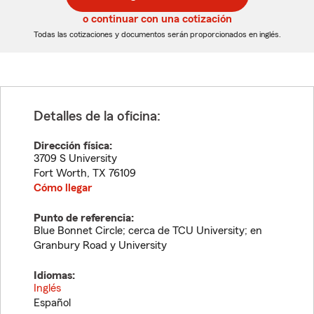
de
de
5
5
o continuar con una cotización
dígitos
dígitos
Todas las cotizaciones y documentos serán proporcionados en inglés.
Detalles de la oficina:
Dirección física:
3709 S University
Fort Worth
,
TX
76109
Cómo llegar
Punto de referencia:
Blue Bonnet Circle; cerca de TCU University; en
Granbury Road y University
Idiomas:
Inglés
Español