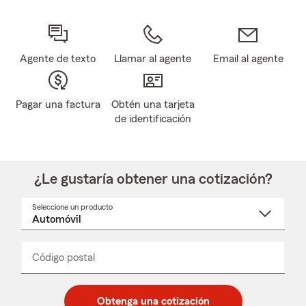
Agente de texto
Llamar al agente
Email al agente
Pagar una factura
Obtén una tarjeta
de identificación
¿Le gustaría obtener una cotización?
Seleccione un producto
Seleccione
un
nombre
de
producto
del
Código postal
Ingresa
Ingresa
_____
menú
un
un
desplegable
código
código
postal
postal
Obtenga una cotización