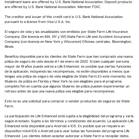
Installment loans are offered by U.S. Bank National Association. Deposit products
are offered by U.S. Bank National Association. Member FDIC.
The creditor and issuer of this credit card is U.S. Bank National Association,
pursuant to a license from Visa U.S.A. Inc.
El seguro de vida y las anualidades son emitidos por State Farm Life Insurance
Company. (Sin licencia en MA, NY y WI) State Farm Life and Accident Assurance
Company (con licencia en New York y Wisconsin) Oficinas centrales, Bloomington,
Illinois.
Beneficio disponible para los clientes de State Farm que han comprado una nueva
póliza de seguro de vida desde el 1 de enero de 2022. Si bien cualquier persona
mayor de 18 años puede unirse a Life Enhanced, es posible que ciertas funciones
de la aplicación, incluyendo las recompensas, no estén disponibles a menos que
tengas una póliza de seguro de vida elegible de State Farm.En este momento, los
titulares de póliza en Florida y New York no son elegibles para el programa
completo.Ten en cuenta que algunos titulares de póliza pueden experimentar un
retraso antes de que una nueva póliza sea elegible para recompensas.
Esto no es una solicitud para comprar o vender productos de seguros de State
Farm.
La participación de Life Enhanced está sujeta a la elegibilidad del programa y varía
según el estado. Sujeto a los términos y condiciones del acuerdo. La aplicación Life
Enhanced está disponible para Android e iOS. Es posible que se requiera un
dispositivo móvil iOS o Android para usar todas las funciones del programa Life
Enhanced. Los clientes deben aceptar autorizar a State Farm a recopilar datos